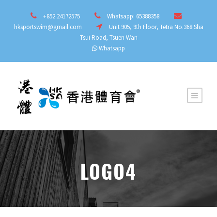
+852 24172575
Whatsapp: 65388358
hksportswim@gmail.com
Unit 905, 9th Floor, Tetra No.368 Sha
Tsui Road, Tsuen Wan
Whatsapp
LOGO4