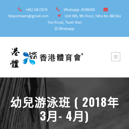
+852 24172575
Whatsapp: 65388358
hksportswim@gmail.com
Unit 905, 9th Floor, Tetra No.368 Sha
Tsui Road, Tsuen Wan
Whatsapp
幼兒游泳班 ( 2018年
3月- 4月)